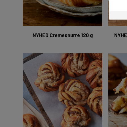
NYHED Cremesnurre 120 g
NYHED
Kanelsnurre mini 50 x 50 g