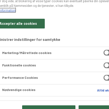
r dog vide, at blokering af visse typer cookies kan eventuelt påvirke din opleve
enblik på hjemmesiden og de tjenester, vi kan tilbyde.
information
Accepter alle cookies
nistrer indstillinger for samtykke
nder du alle vores luftige og saftige 
Marketing/Målrettede cookies
Kanelsnurre mini indpakket 50 x 50g
Kanelsnur
Funktionelle cookies
Performance Cookies
Nødvendige cookies
Altid ak