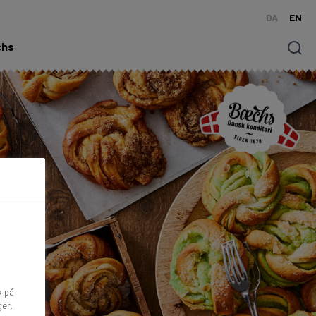
DA
EN
chs
Søg
k på
ger.