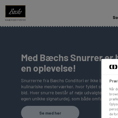
So
Med Bæchs Snurrer er h
en oplevelse!
Snurrerne fra Bæchs Conditori er ikke bare dej o
Præf
kulinariske mesterværker, hvor fyldet skaber s
Når d
bid. Hver snurre består af nøje udvalgte ingredi
brows
egen unikke signaturdej, som både omfavner sm
præfe
Oplys
perso
Se med her
de for