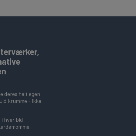
sterværker,
mative
en
e deres helt egen
fuld krumme - ikke
.
 i hver bid
, kardemomme,