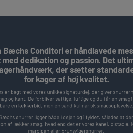
a Bæchs Conditori er håndlavede me
 med dedikation og passion. Det ulti
agerhåndværk, der sætter standard
for kager af høj kvalitet.
s er bagt med vores unikke signaturdej, der giver snurrern
mag og kant. De forbliver saftige, luftige og du får en smag
bare en lækkerbid, men en sand kulinarisk smagsoplevelse
æchs snurrer ligger både i dejen og i fyldet, således at der
sion af lækker smag, hvad end det er vores kanel, pistacie
marcipan eller brunsvigersnurrer.