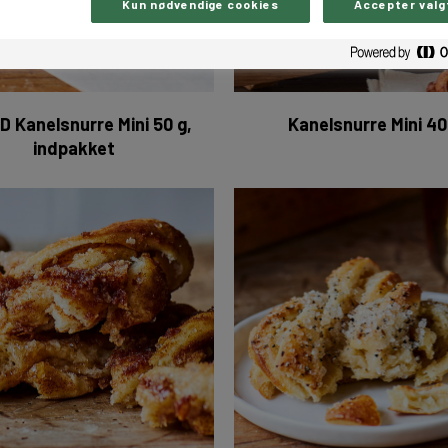
Kun nødvendige cookies
Accepter valg
 Kanelsnurre Mini 50 g,
Kanelsnurre Mini 40
indpakket
Kanelsnurre 30 x 105 g
Kardemom