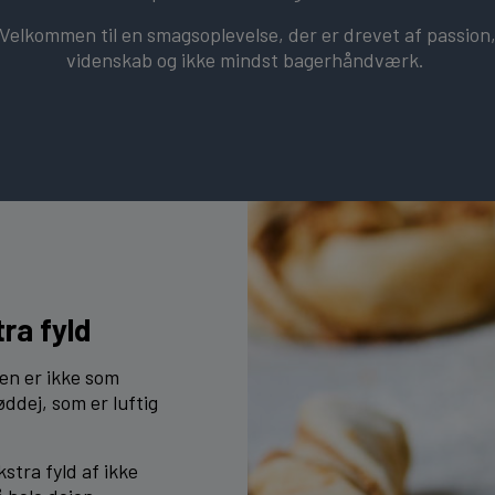
Velkommen til en smagsoplevelse, der er drevet af passion
videnskab og ikke mindst bagerhåndværk.
ra fyld
den er ikke som
øddej, som er luftig
stra fyld af ikke