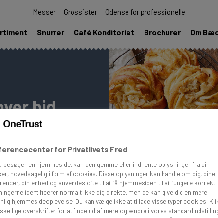
Messer
Grossister
Odense for professionelle
rtiment
Snurrer
Café Konditoriet
Brochurer
Om Bæ
ver bid
g fyld - de er
erencecenter for Privatlivets Fred
magsmagi i hver
u besøger en hjemmeside, kan den gemme eller indhente oplysninger fra din
enser og vores helt
er, hovedsagelig i form af cookies. Disse oplysninger kan handle om dig, dine
ag og tekstur.
rencer, din enhed og anvendes ofte til at få hjemmesiden til at fungere korrekt.
ningerne identificerer normalt ikke dig direkte, men de kan give dig en mere
nlig hjemmesideoplevelse. Du kan vælge ikke at tillade visse typer cookies. Kli
skellige overskrifter for at finde ud af mere og ændre i vores standardindstillin