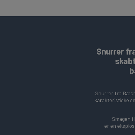
Snurrer fr
skabt
b
Snurrer fra Bæch
karakteristiske s
Smagen i B
er en eksplo