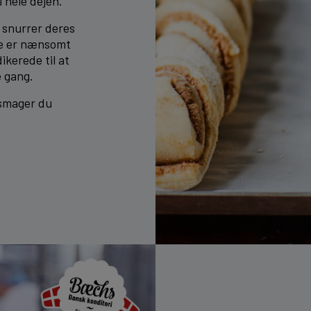
 hele dejen.
s snurrer deres
re er nænsomt
ikerede til at
e gang.
 smager du