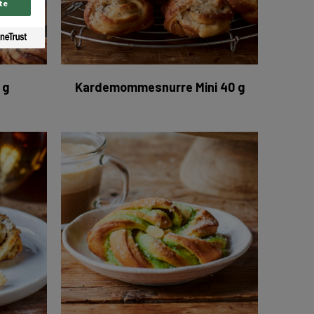
te
 g
Kardemommesnurre Mini 40 g
mesnurre 30 x 105 g
Snurre m/ pistaciesmag 30 x 