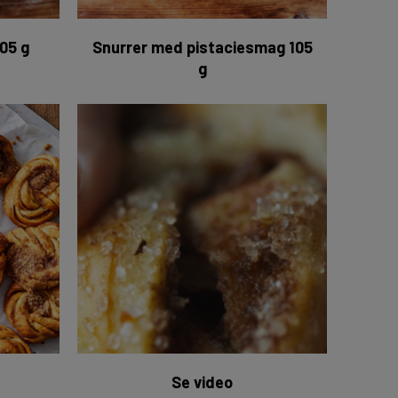
05 g
Snurrer med pistaciesmag 105
g
n bag snurrerne
Luftige snurrer
Se video