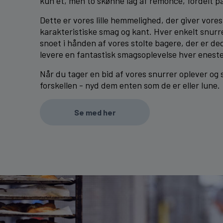
kun ét, men to skønne lag af remonce, fordelt på
Dette er vores lille hemmelighed, der giver vore
karakteristiske smag og kant. Hver enkelt snur
snoet i hånden af vores stolte bagere, der er ded
levere en fantastisk smagsoplevelse hver enest
Når du tager en bid af vores snurrer oplever og
forskellen - nyd dem enten som de er eller lune.
Se med her