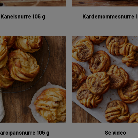
Kanelsnurre 105 g
Kardemommesnurre 1
Marcipansnurre 30 x 105 g
Processe
arcipansnurre 105 g
Se video