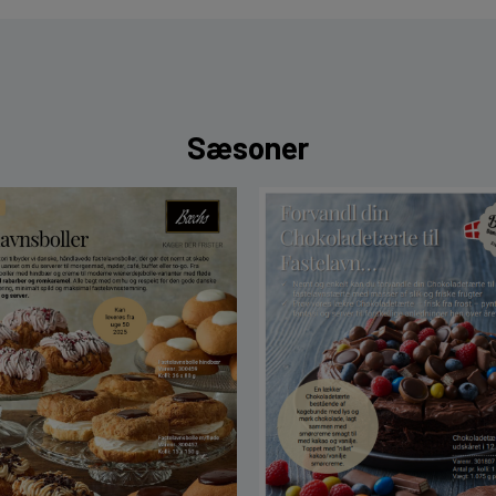
Sæsoner
lsen Rød Hjertekage 01.2024
BC Fastelavnsboller Sæson 2026
BC Pynt D