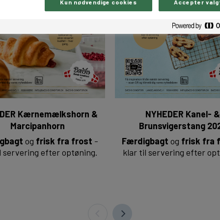
Kun nødvendige cookies
Accepter valg
DER Kærnemælkshorn &
NYHEDER Kanel- &
Marcipanhorn
Brunsvigerstang 20
gbagt
og
frisk fra frost
-
Færdigbagt
og
frisk fra 
il servering efter optøning.
klar til servering efter op