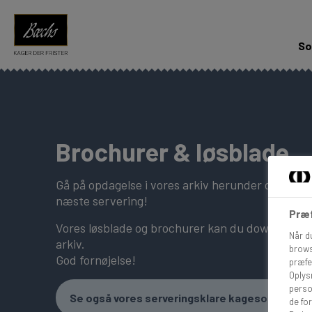
So
Brochurer & løsblade
Gå på opdagelse i vores arkiv herunder og bliv ins
næste servering!
Præf
Vores løsblade og brochurer kan du downloade o
Når d
arkiv.
brows
God fornøjelse!
præfe
Oplys
perso
Se også vores serveringsklare kagesortiment
de for