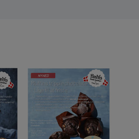
100% vegansk
Muffins chokolade & banan