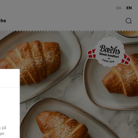
DA
EN
chs
Søg
k på
ger.