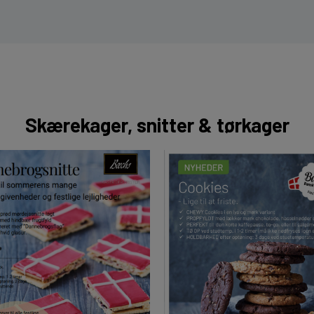
Skærekager, snitter & tørkager
anelkage Marts 2025
BC Dannebrogsnitte 04.2024
Cookies 