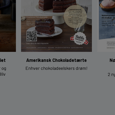
iet
Amerikansk Chokoladetærte
Nø
r og
Enhver chokoladeelskers drøm!
Bliv
2 n