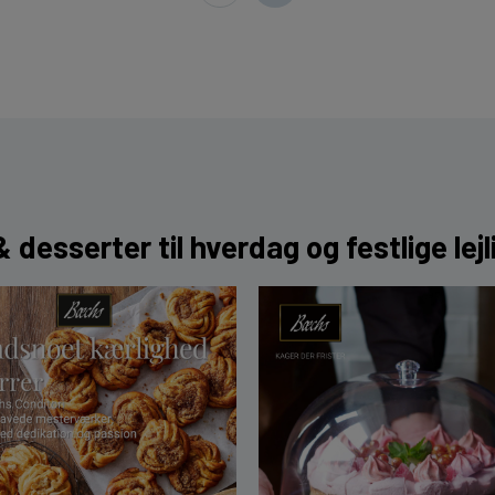
 desserter til hverdag og festlige lej
til efteråret serveringer 2025
Bæchs Snurrer Sortiment 2024
Bæchs Caf