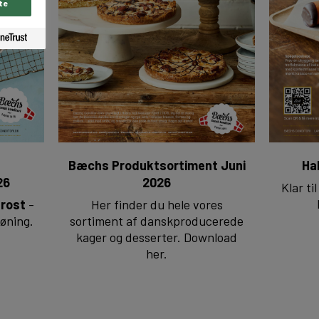
te
Bæchs Produktsortiment Juni
Ha
26
2026
Klar ti
frost
-
Her finder du hele vores
tøning.
sortiment af danskproducerede
kager og desserter. Download
her.