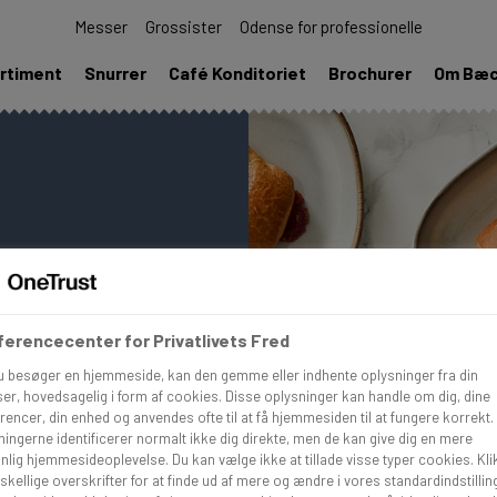
Messer
Grossister
Odense for professionelle
rtiment
Snurrer
Café Konditoriet
Brochurer
Om Bæ
pireret til din
erencecenter for Privatlivets Fred
g gemme i dit eget
u besøger en hjemmeside, kan den gemme eller indhente oplysninger fra din
er, hovedsagelig i form af cookies. Disse oplysninger kan handle om dig, dine
rencer, din enhed og anvendes ofte til at få hjemmesiden til at fungere korrekt.
ningerne identificerer normalt ikke dig direkte, men de kan give dig en mere
nlig hjemmesideoplevelse. Du kan vælge ikke at tillade visse typer cookies. Kli
skellige overskrifter for at finde ud af mere og ændre i vores standardindstillin