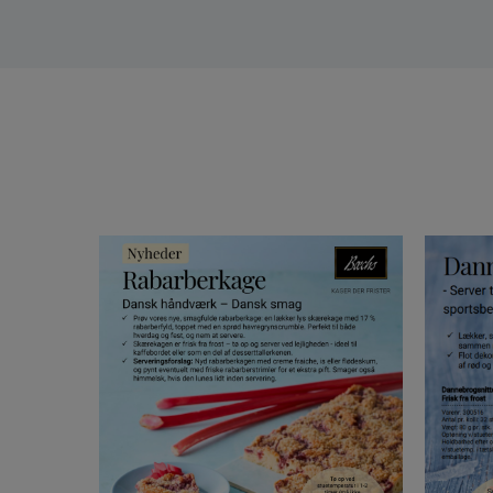
BC Rabarberkage & Banan K