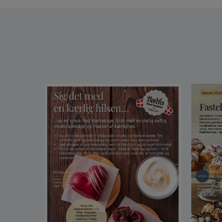
BC Sig Det Med En Kærlig Hi