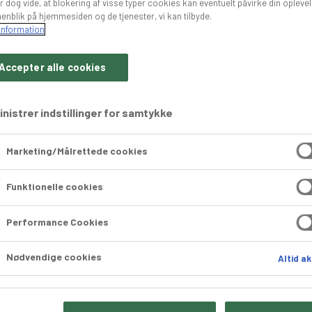
r dog vide, at blokering af visse typer cookies kan eventuelt påvirke din opleve
enblik på hjemmesiden og de tjenester, vi kan tilbyde.
information
Accepter alle cookies
nistrer indstillinger for samtykke
uelle nyheder til serveringer i sæsone
Marketing/Målrettede cookies
mørk og lys glasur
BC Kærnemælk Og Marcipanhorn Marts 2026
BÆCHS Ka
Funktionelle cookies
Performance Cookies
Nødvendige cookies
Altid ak