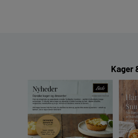
Kager &
Nyheder fra Bæchs Conditori 