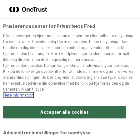
DA
EN
Menu
Søg
Præferencecenter for Privatlivets Fred
Når du besøger en hjemmeside, kan den gemme eller indhente oplysninger
Sortiment
fra din browser, hovedsagelig i form af cookies. Disse oplysninger kan
handle om dig, dine præferencer, din enhed og anvendes ofte til at få
hjemmesiden til at fungere korrekt. Oplysningerne identificerer normalt
Snurrer
ikke dig direkte, men de kan give dig en mere personlig
hjemmesideoplevelse. Du kan vælge ikke at tillade visse typer cookies.
Klik på de forskellige overskrifter for at finde ud af mere og ændre i vores
standardindstillinger. Du bør dog vide, at blokering af visse typer cookies
Café Konditoriet
kan eventuelt påvirke din oplevelse med henblik på hjemmesiden og de
tjenester, vi kan tilbyde.
Mere information
MESSEKALENDER
Brochurer
Accepter alle cookies
Om Bæchs
Administrer indstillinger for samtykke