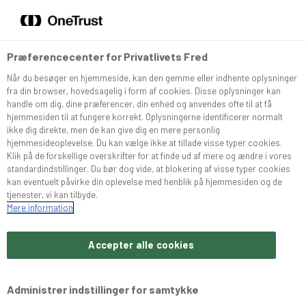
DA
EN
Menu
Søg
Præferencecenter for Privatlivets Fred
Når du besøger en hjemmeside, kan den gemme eller indhente oplysninger
Sortiment
fra din browser, hovedsagelig i form af cookies. Disse oplysninger kan
handle om dig, dine præferencer, din enhed og anvendes ofte til at få
hjemmesiden til at fungere korrekt. Oplysningerne identificerer normalt
Snurrer
ikke dig direkte, men de kan give dig en mere personlig
hjemmesideoplevelse. Du kan vælge ikke at tillade visse typer cookies.
Klik på de forskellige overskrifter for at finde ud af mere og ændre i vores
standardindstillinger. Du bør dog vide, at blokering af visse typer cookies
Café Konditoriet
kan eventuelt påvirke din oplevelse med henblik på hjemmesiden og de
tjenester, vi kan tilbyde.
Mere information
Brochurer
Accepter alle cookies
Om Bæchs
Administrer indstillinger for samtykke