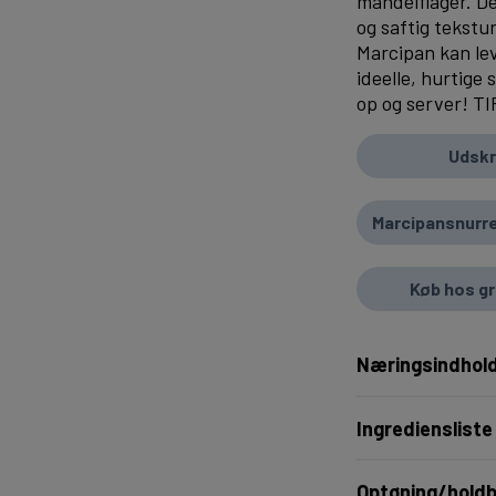
mandelflager. De
og saftig tekst
Marcipan kan le
ideelle, hurtige 
op og server! TI
Udskr
Marcipansnurre
Køb hos g
Næringsindhold
Ingrediensliste
Optøning/hold