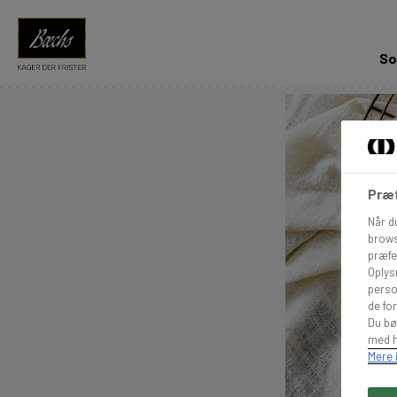
So
Præf
Når d
brows
præfe
Oplys
perso
de for
Du bø
med h
Mere 