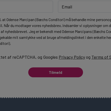
l, at Odense Marcipan (Bæchs Conditori) må behandle mine personopl
l. Når du modtager vores nyhedsbrev, indsamler vi oplysninger om di
t af nyhedsbrevet. Jeg er bekendt med Odense Marcipans (Bæchs Co
lbagekalde mit samtykke ved at bruge afmeldingslinket i den enkelte 
itori).
ttet af reCAPTCHA, og Googles
Privacy Policy
og
Terms of 
Tilmeld