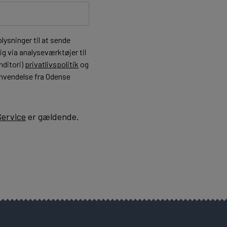
ysninger til at sende
g via analyseværktøjer til
nditori)
privatlivspolitik
og
henvendelse fra Odense
Service
er gældende.