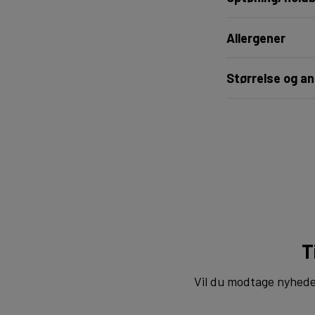
Allergener
Størrelse og an
T
Vil du modtage nyheder 