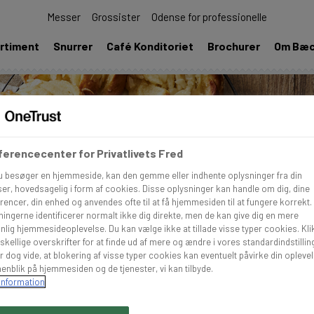
Messer
Grossister
Odense for professionelle
rtiment
Snurrer
Café Konditoriet
Brochurer
Om Bæ
erencecenter for Privatlivets Fred
u besøger en hjemmeside, kan den gemme eller indhente oplysninger fra din
er, hovedsagelig i form af cookies. Disse oplysninger kan handle om dig, dine
rencer, din enhed og anvendes ofte til at få hjemmesiden til at fungere korrekt.
ningerne identificerer normalt ikke dig direkte, men de kan give dig en mere
nlig hjemmesideoplevelse. Du kan vælge ikke at tillade visse typer cookies. Kli
skellige overskrifter for at finde ud af mere og ændre i vores standardindstillin
r dog vide, at blokering af visse typer cookies kan eventuelt påvirke din opleve
enblik på hjemmesiden og de tjenester, vi kan tilbyde.
information