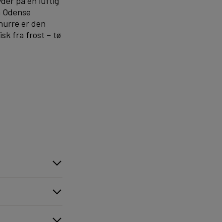
der på en luftig
n Odense
nurre er den
isk fra frost – tø