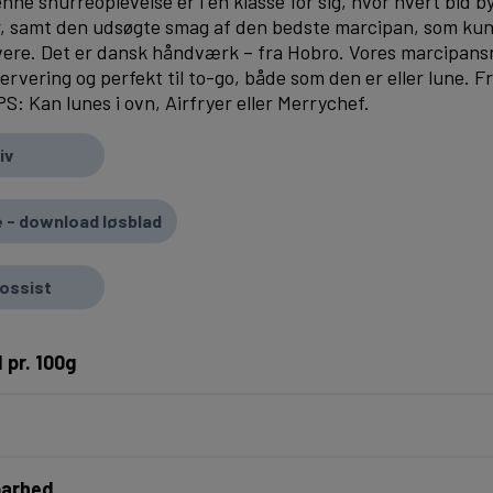
nne snurreoplevelse er i en klasse for sig, hvor hvert bid by
ur, samt den udsøgte smag af den bedste marcipan, som ku
vere. Det er dansk håndværk – fra Hobro. Vores marcipans
servering og perfekt til to-go, både som den er eller lune. Fr
PS: Kan lunes i ovn, Airfryer eller Merrychef.
iv
 - download løsblad
rossist
 pr. 100g
barhed