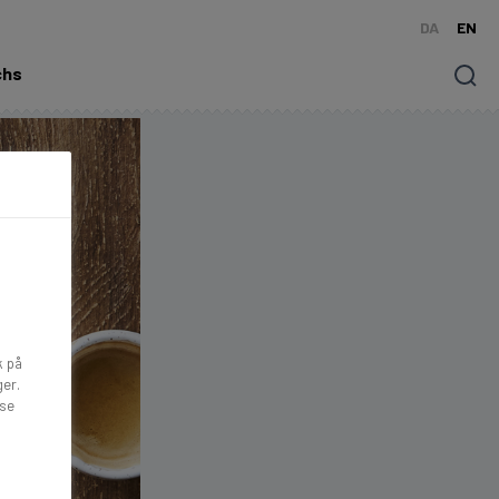
DA
EN
chs
Søg
k på
ger.
lse