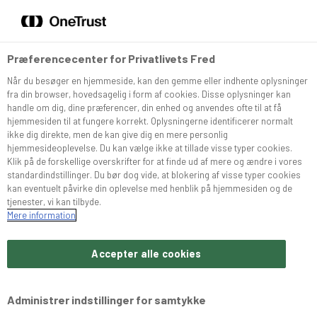
DA
EN
Menu
Søg
Præferencecenter for Privatlivets Fred
Når du besøger en hjemmeside, kan den gemme eller indhente oplysninger
Sortiment
fra din browser, hovedsagelig i form af cookies. Disse oplysninger kan
handle om dig, dine præferencer, din enhed og anvendes ofte til at få
hjemmesiden til at fungere korrekt. Oplysningerne identificerer normalt
Snurrer
ikke dig direkte, men de kan give dig en mere personlig
hjemmesideoplevelse. Du kan vælge ikke at tillade visse typer cookies.
Klik på de forskellige overskrifter for at finde ud af mere og ændre i vores
standardindstillinger. Du bør dog vide, at blokering af visse typer cookies
Café Konditoriet
kan eventuelt påvirke din oplevelse med henblik på hjemmesiden og de
tjenester, vi kan tilbyde.
Mere information
Brochurer
Accepter alle cookies
Om Bæchs
Gode kager i praktisk indpakning
Administrer indstillinger for samtykke