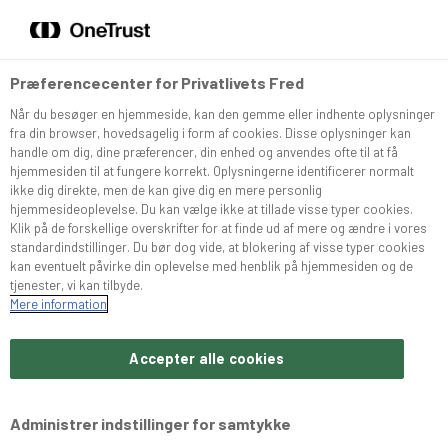
DA
EN
Menu
Søg
Præferencecenter for Privatlivets Fred
Når du besøger en hjemmeside, kan den gemme eller indhente oplysninger
Sortiment
fra din browser, hovedsagelig i form af cookies. Disse oplysninger kan
handle om dig, dine præferencer, din enhed og anvendes ofte til at få
hjemmesiden til at fungere korrekt. Oplysningerne identificerer normalt
Snurrer
ikke dig direkte, men de kan give dig en mere personlig
hjemmesideoplevelse. Du kan vælge ikke at tillade visse typer cookies.
Klik på de forskellige overskrifter for at finde ud af mere og ændre i vores
standardindstillinger. Du bør dog vide, at blokering af visse typer cookies
Café Konditoriet
kan eventuelt påvirke din oplevelse med henblik på hjemmesiden og de
tjenester, vi kan tilbyde.
Mere information
Brochurer
Accepter alle cookies
Om Bæchs
Administrer indstillinger for samtykke