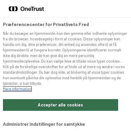
DA
EN
Menu
Søg
Præferencecenter for Privatlivets Fred
Når du besøger en hjemmeside, kan den gemme eller indhente oplysninger
Sortiment
fra din browser, hovedsagelig i form af cookies. Disse oplysninger kan
handle om dig, dine præferencer, din enhed og anvendes ofte til at få
hjemmesiden til at fungere korrekt. Oplysningerne identificerer normalt
Snurrer
ikke dig direkte, men de kan give dig en mere personlig
hjemmesideoplevelse. Du kan vælge ikke at tillade visse typer cookies.
Klik på de forskellige overskrifter for at finde ud af mere og ændre i vores
standardindstillinger. Du bør dog vide, at blokering af visse typer cookies
Café Konditoriet
kan eventuelt påvirke din oplevelse med henblik på hjemmesiden og de
tjenester, vi kan tilbyde.
Mere information
Brochurer
Accepter alle cookies
Om Bæchs
Administrer indstillinger for samtykke