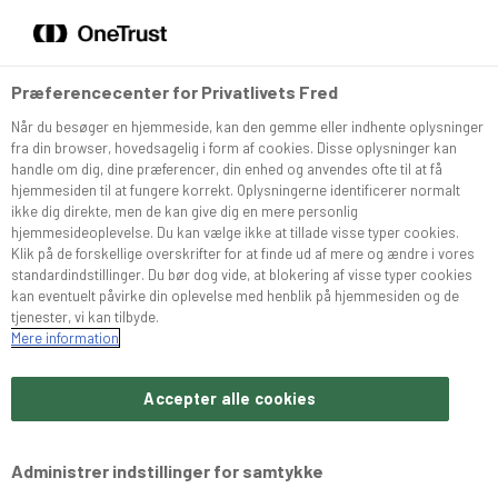
DA
EN
Menu
Søg
Præferencecenter for Privatlivets Fred
Når du besøger en hjemmeside, kan den gemme eller indhente oplysninger
Sortiment
fra din browser, hovedsagelig i form af cookies. Disse oplysninger kan
handle om dig, dine præferencer, din enhed og anvendes ofte til at få
hjemmesiden til at fungere korrekt. Oplysningerne identificerer normalt
Snurrer
ikke dig direkte, men de kan give dig en mere personlig
hjemmesideoplevelse. Du kan vælge ikke at tillade visse typer cookies.
Klik på de forskellige overskrifter for at finde ud af mere og ændre i vores
standardindstillinger. Du bør dog vide, at blokering af visse typer cookies
Café Konditoriet
kan eventuelt påvirke din oplevelse med henblik på hjemmesiden og de
tjenester, vi kan tilbyde.
Mere information
Brochurer
Accepter alle cookies
Om Bæchs
Administrer indstillinger for samtykke