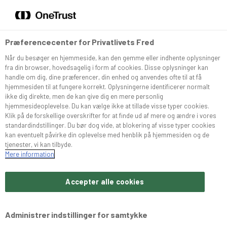
DA
EN
Menu
Søg
Præferencecenter for Privatlivets Fred
Når du besøger en hjemmeside, kan den gemme eller indhente oplysninger
Sortiment
fra din browser, hovedsagelig i form af cookies. Disse oplysninger kan
handle om dig, dine præferencer, din enhed og anvendes ofte til at få
hjemmesiden til at fungere korrekt. Oplysningerne identificerer normalt
Snurrer
ikke dig direkte, men de kan give dig en mere personlig
hjemmesideoplevelse. Du kan vælge ikke at tillade visse typer cookies.
Klik på de forskellige overskrifter for at finde ud af mere og ændre i vores
standardindstillinger. Du bør dog vide, at blokering af visse typer cookies
Café Konditoriet
kan eventuelt påvirke din oplevelse med henblik på hjemmesiden og de
tjenester, vi kan tilbyde.
Mere information
Brochurer
Accepter alle cookies
Om Bæchs
Administrer indstillinger for samtykke