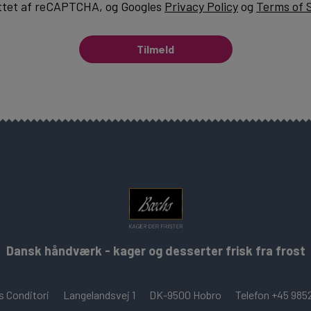
ttet af reCAPTCHA, og Googles
Privacy Policy
og
Terms of 
Tilmeld
Dansk håndværk - kager og desserter frisk fra frost
 Conditori
Langelandsvej 1
DK-9500 Hobro
Telefon +45 985