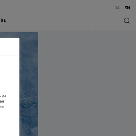
DA
EN
chs
Søg
k på
ger.
lse