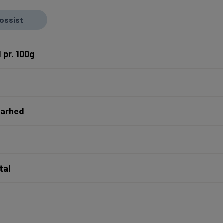
rossist
 pr. 100g
barhed
tal