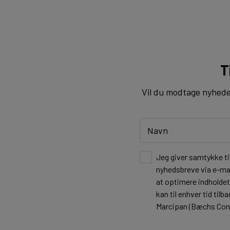
T
Vil du modtage nyheder 
Jeg giver samtykke ti
nyhedsbreve via e-mai
at optimere indholde
kan til enhver tid ti
Marcipan (Bæchs Cond