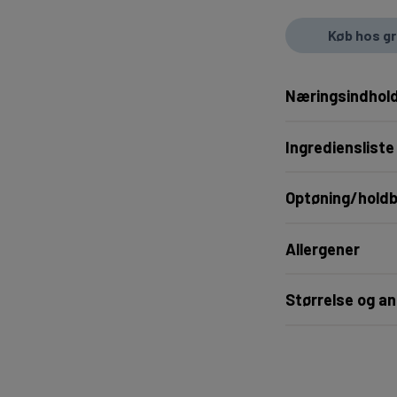
Køb hos g
Næringsindhold
Ingrediensliste
Optøning/hold
Allergener
Størrelse og an