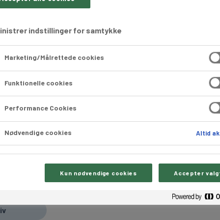
nistrer indstillinger for samtykke
Marketing/Målrettede cookies
Funktionelle cookies
Performance Cookies
ur 4 x 20 stk.
Nødvendige cookies
Altid ak
00970
Kun nødvendige cookies
Accepter valg
4 forskellige tørkager. Meget dekorative og velegnede til f.
Leveres i assorteret kolli.
iv