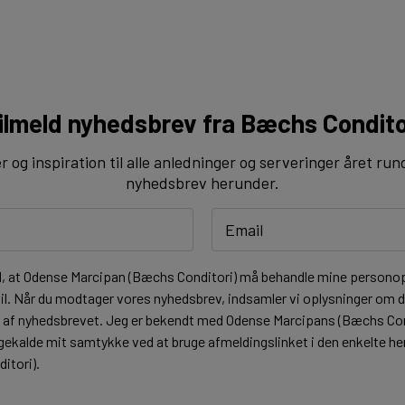
ilmeld nyhedsbrev fra Bæchs Condito
og inspiration til alle anledninger og serveringer året run
nyhedsbrev herunder.
l, at Odense Marcipan (Bæchs Conditori) må behandle mine personopl
l. Når du modtager vores nyhedsbrev, indsamler vi oplysninger om di
t af nyhedsbrevet. Jeg er bekendt med Odense Marcipans (Bæchs Co
lbagekalde mit samtykke ved at bruge afmeldingslinket i den enkelte 
itori).