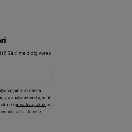
ri
dt? Så tilmeld dig vores
ysninger til at sende
g via analyseværktøjer til
nditori)
privatlivspolitik
og
henvendelse fra Odense