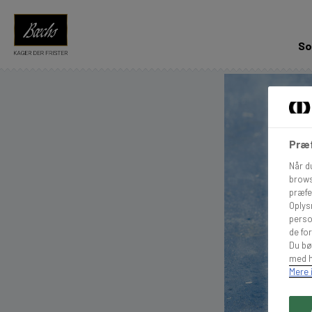
So
Præf
Når d
brows
præfe
Oplys
perso
de for
Du bø
med h
Mere 