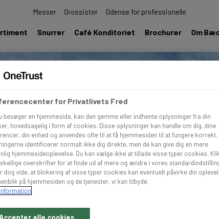
Messer
Grossister
Odense for professionelle
rtiment
Snurrer
Café Konditoriet
Brochurer
Om Bæ
erencecenter for Privatlivets Fred
u besøger en hjemmeside, kan den gemme eller indhente oplysninger fra din
er, hovedsagelig i form af cookies. Disse oplysninger kan handle om dig, dine
rencer, din enhed og anvendes ofte til at få hjemmesiden til at fungere korrekt.
ningerne identificerer normalt ikke dig direkte, men de kan give dig en mere
nlig hjemmesideoplevelse. Du kan vælge ikke at tillade visse typer cookies. Kli
skellige overskrifter for at finde ud af mere og ændre i vores standardindstillin
r dog vide, at blokering af visse typer cookies kan eventuelt påvirke din opleve
enblik på hjemmesiden og de tjenester, vi kan tilbyde.
information
Accepter alle cookies