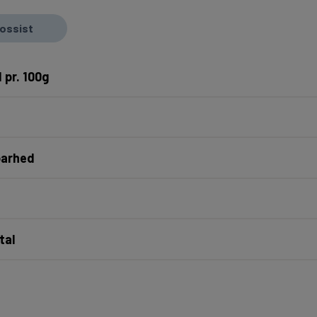
rossist
 pr. 100g
barhed
tal