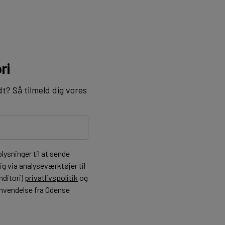
ri
dt? Så tilmeld dig vores
ysninger til at sende
g via analyseværktøjer til
nditori)
privatlivspolitik
og
henvendelse fra Odense