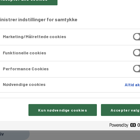
nistrer indstillinger for samtykke
Marketing/Målrettede cookies
Funktionelle cookies
Performance Cookies
ynskage med creme 18 x 70 
Nødvendige cookies
Altid ak
00045
Kun nødvendige cookies
Accepter valg
ynskage med creme, dyppet i mørk overtræk. En fristelse t
 to-go eller til salgsmontren.
iv