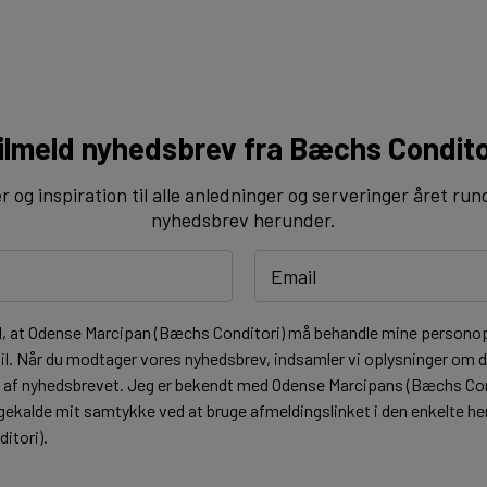
ilmeld nyhedsbrev fra Bæchs Condito
og inspiration til alle anledninger og serveringer året run
nyhedsbrev herunder.
l, at Odense Marcipan (Bæchs Conditori) må behandle mine personopl
l. Når du modtager vores nyhedsbrev, indsamler vi oplysninger om di
t af nyhedsbrevet. Jeg er bekendt med Odense Marcipans (Bæchs Co
lbagekalde mit samtykke ved at bruge afmeldingslinket i den enkelte 
itori).