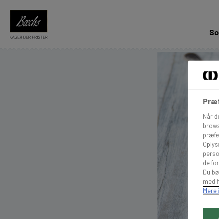
So
Præf
Når d
brows
præfe
Oplys
perso
de for
Du bø
med h
Mere 