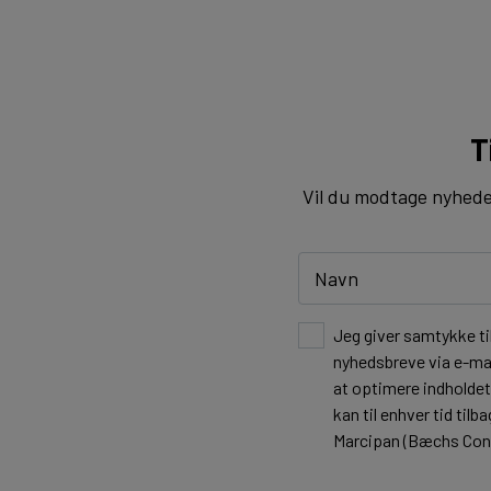
T
Vil du modtage nyheder 
Jeg giver samtykke ti
nyhedsbreve via e-mai
at optimere indholde
kan til enhver tid ti
Marcipan (Bæchs Cond