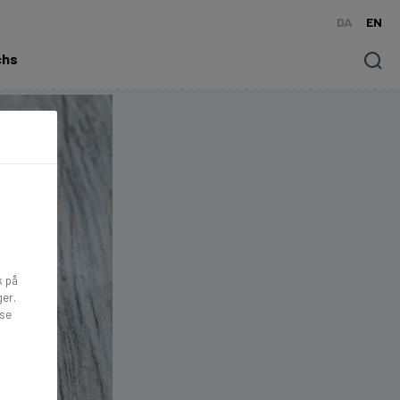
DA
EN
chs
Søg
k på
ger.
lse