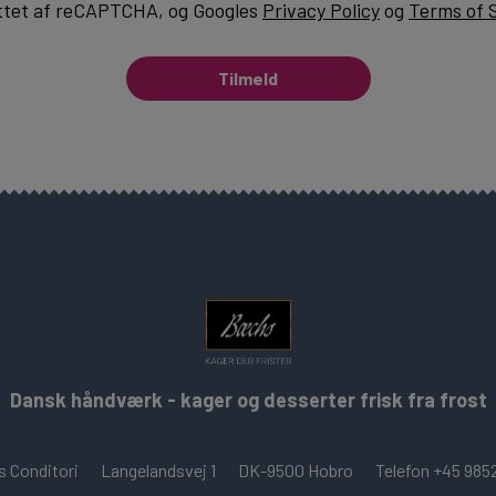
ttet af reCAPTCHA, og Googles
Privacy Policy
og
Terms of 
Tilmeld
Dansk håndværk - kager og desserter frisk fra frost
 Conditori
Langelandsvej 1
DK-9500 Hobro
Telefon +45 985