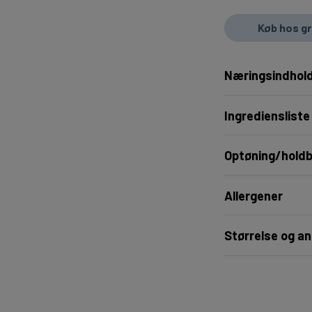
Køb hos g
Næringsindhold
Ingrediensliste
Optøning/hold
Allergener
Størrelse og an