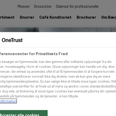
Messer
Grossister
Odense for professionelle
rtiment
Snurrer
Café Konditoriet
Brochurer
Om Bæ
erencecenter for Privatlivets Fred
u besøger en hjemmeside, kan den gemme eller indhente oplysninger fra din
er, hovedsagelig i form af cookies. Disse oplysninger kan handle om dig, dine
rencer, din enhed og anvendes ofte til at få hjemmesiden til at fungere korrekt.
ningerne identificerer normalt ikke dig direkte, men de kan give dig en mere
nlig hjemmesideoplevelse. Du kan vælge ikke at tillade visse typer cookies. Kli
skellige overskrifter for at finde ud af mere og ændre i vores standardindstillin
r dog vide, at blokering af visse typer cookies kan eventuelt påvirke din opleve
enblik på hjemmesiden og de tjenester, vi kan tilbyde.
information
Accepter alle cookies