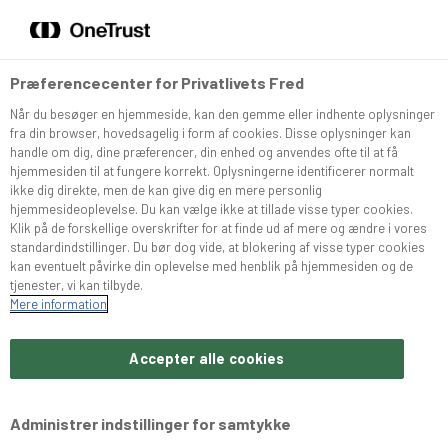
DA
EN
Menu
Søg
Præferencecenter for Privatlivets Fred
Når du besøger en hjemmeside, kan den gemme eller indhente oplysninger
Sortiment
fra din browser, hovedsagelig i form af cookies. Disse oplysninger kan
handle om dig, dine præferencer, din enhed og anvendes ofte til at få
hjemmesiden til at fungere korrekt. Oplysningerne identificerer normalt
Snurrer
ikke dig direkte, men de kan give dig en mere personlig
hjemmesideoplevelse. Du kan vælge ikke at tillade visse typer cookies.
Klik på de forskellige overskrifter for at finde ud af mere og ændre i vores
standardindstillinger. Du bør dog vide, at blokering af visse typer cookies
Café Konditoriet
kan eventuelt påvirke din oplevelse med henblik på hjemmesiden og de
tjenester, vi kan tilbyde.
Mere information
Brochurer
Accepter alle cookies
Om Bæchs
Administrer indstillinger for samtykke