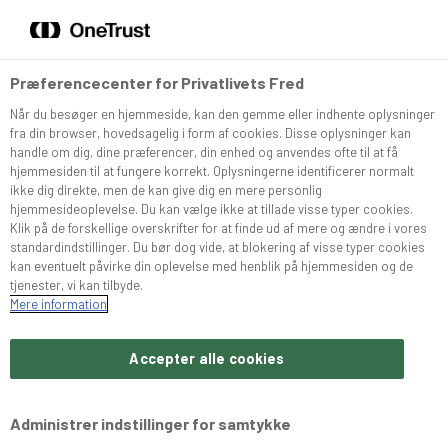
DA
EN
Menu
Søg
Præferencecenter for Privatlivets Fred
Når du besøger en hjemmeside, kan den gemme eller indhente oplysninger
Sortiment
fra din browser, hovedsagelig i form af cookies. Disse oplysninger kan
handle om dig, dine præferencer, din enhed og anvendes ofte til at få
hjemmesiden til at fungere korrekt. Oplysningerne identificerer normalt
Snurrer
ikke dig direkte, men de kan give dig en mere personlig
hjemmesideoplevelse. Du kan vælge ikke at tillade visse typer cookies.
Klik på de forskellige overskrifter for at finde ud af mere og ændre i vores
standardindstillinger. Du bør dog vide, at blokering af visse typer cookies
Café Konditoriet
kan eventuelt påvirke din oplevelse med henblik på hjemmesiden og de
tjenester, vi kan tilbyde.
Mere information
Brochurer
Accepter alle cookies
Om Bæchs
Administrer indstillinger for samtykke