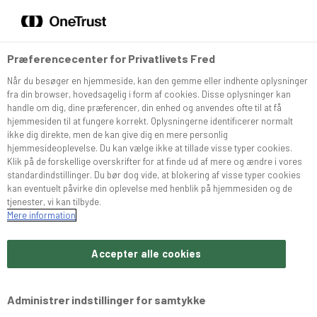
DA
EN
Menu
Søg
Præferencecenter for Privatlivets Fred
Når du besøger en hjemmeside, kan den gemme eller indhente oplysninger
Sortiment
fra din browser, hovedsagelig i form af cookies. Disse oplysninger kan
handle om dig, dine præferencer, din enhed og anvendes ofte til at få
hjemmesiden til at fungere korrekt. Oplysningerne identificerer normalt
Snurrer
ikke dig direkte, men de kan give dig en mere personlig
hjemmesideoplevelse. Du kan vælge ikke at tillade visse typer cookies.
Klik på de forskellige overskrifter for at finde ud af mere og ændre i vores
standardindstillinger. Du bør dog vide, at blokering af visse typer cookies
Café Konditoriet
kan eventuelt påvirke din oplevelse med henblik på hjemmesiden og de
tjenester, vi kan tilbyde.
Mere information
Brochurer
Accepter alle cookies
Om Bæchs
Administrer indstillinger for samtykke