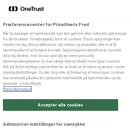
DA
EN
Menu
Søg
Præferencecenter for Privatlivets Fred
Når du besøger en hjemmeside, kan den gemme eller indhente oplysninger
Sortiment
fra din browser, hovedsagelig i form af cookies. Disse oplysninger kan
handle om dig, dine præferencer, din enhed og anvendes ofte til at få
hjemmesiden til at fungere korrekt. Oplysningerne identificerer normalt
Snurrer
ikke dig direkte, men de kan give dig en mere personlig
hjemmesideoplevelse. Du kan vælge ikke at tillade visse typer cookies.
Klik på de forskellige overskrifter for at finde ud af mere og ændre i vores
standardindstillinger. Du bør dog vide, at blokering af visse typer cookies
Café Konditoriet
kan eventuelt påvirke din oplevelse med henblik på hjemmesiden og de
tjenester, vi kan tilbyde.
Mere information
Brochurer
Accepter alle cookies
Om Bæchs
Administrer indstillinger for samtykke