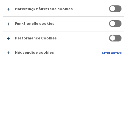
Messer
Marketing/Målrettede cookies
Grossister
Funktionelle cookies
Odense for professionelle
Performance Cookies
Nødvendige cookies
Altid aktive
Honningkagehjerte m.
pynt 72 x 33g
Varenummer: 306100
Lækkert honningkage hjerte pyntet med krymmel.
Udskriv