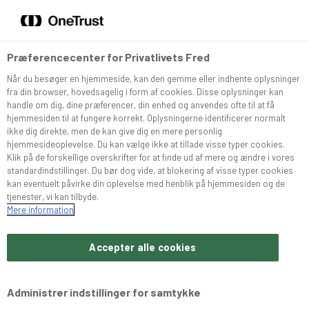
DA
EN
Menu
Søg
Præferencecenter for Privatlivets Fred
Når du besøger en hjemmeside, kan den gemme eller indhente oplysninger
Sortiment
fra din browser, hovedsagelig i form af cookies. Disse oplysninger kan
handle om dig, dine præferencer, din enhed og anvendes ofte til at få
hjemmesiden til at fungere korrekt. Oplysningerne identificerer normalt
Snurrer
ikke dig direkte, men de kan give dig en mere personlig
hjemmesideoplevelse. Du kan vælge ikke at tillade visse typer cookies.
Klik på de forskellige overskrifter for at finde ud af mere og ændre i vores
standardindstillinger. Du bør dog vide, at blokering af visse typer cookies
Café Konditoriet
kan eventuelt påvirke din oplevelse med henblik på hjemmesiden og de
tjenester, vi kan tilbyde.
Mere information
Brochurer
Accepter alle cookies
Om Bæchs
Administrer indstillinger for samtykke