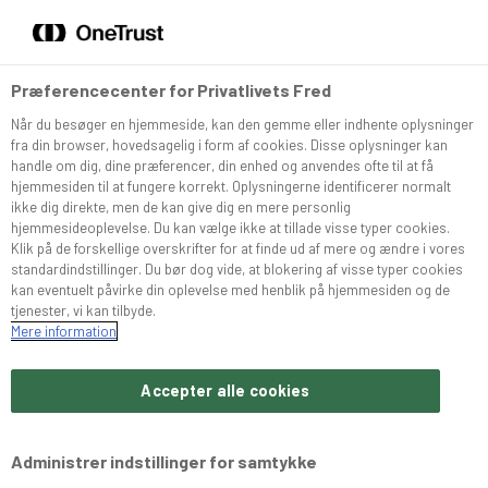
DA
EN
Menu
Søg
Præferencecenter for Privatlivets Fred
Når du besøger en hjemmeside, kan den gemme eller indhente oplysninger
Sortiment
fra din browser, hovedsagelig i form af cookies. Disse oplysninger kan
NYHED
handle om dig, dine præferencer, din enhed og anvendes ofte til at få
hjemmesiden til at fungere korrekt. Oplysningerne identificerer normalt
Snurrer
ikke dig direkte, men de kan give dig en mere personlig
hjemmesideoplevelse. Du kan vælge ikke at tillade visse typer cookies.
Klik på de forskellige overskrifter for at finde ud af mere og ændre i vores
standardindstillinger. Du bør dog vide, at blokering af visse typer cookies
Café Konditoriet
kan eventuelt påvirke din oplevelse med henblik på hjemmesiden og de
tjenester, vi kan tilbyde.
Mere information
Brochurer
Accepter alle cookies
Om Bæchs
Administrer indstillinger for samtykke