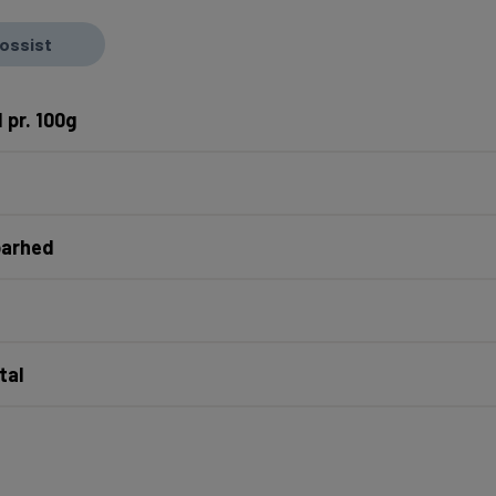
rossist
 pr. 100g
barhed
tal