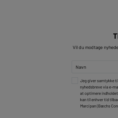
T
Vil du modtage nyheder 
Jeg giver samtykke ti
nyhedsbreve via e-mai
at optimere indholde
kan til enhver tid ti
Marcipan (Bæchs Cond