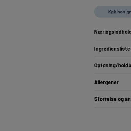
Køb hos g
Næringsindhold
Ingrediensliste
Optøning/hold
Allergener
Størrelse og an