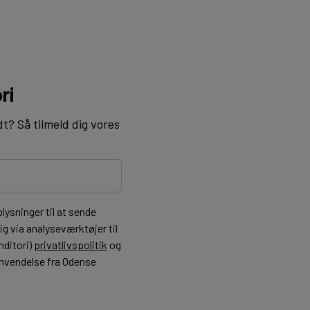
ri
dt? Så tilmeld dig vores
ysninger til at sende
g via analyseværktøjer til
nditori)
privatlivspolitik
og
henvendelse fra Odense