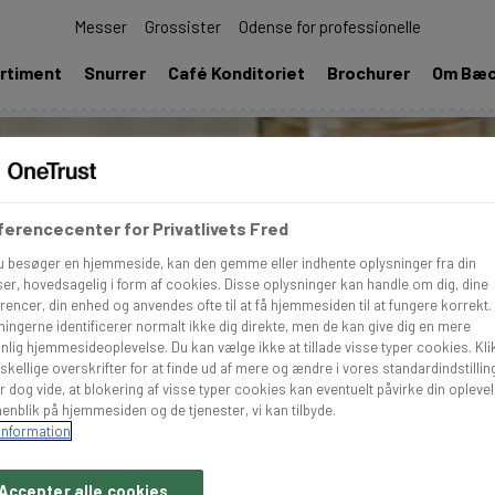
Messer
Grossister
Odense for professionelle
rtiment
Snurrer
Café Konditoriet
Brochurer
Om Bæ
erencecenter for Privatlivets Fred
u besøger en hjemmeside, kan den gemme eller indhente oplysninger fra din
er, hovedsagelig i form af cookies. Disse oplysninger kan handle om dig, dine
rencer, din enhed og anvendes ofte til at få hjemmesiden til at fungere korrekt.
ningerne identificerer normalt ikke dig direkte, men de kan give dig en mere
nlig hjemmesideoplevelse. Du kan vælge ikke at tillade visse typer cookies. Kli
skellige overskrifter for at finde ud af mere og ændre i vores standardindstillin
r dog vide, at blokering af visse typer cookies kan eventuelt påvirke din opleve
enblik på hjemmesiden og de tjenester, vi kan tilbyde.
information
Accepter alle cookies