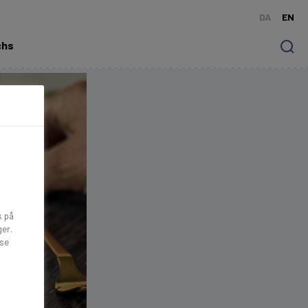
DA
EN
chs
Søg
k på
ger.
lse