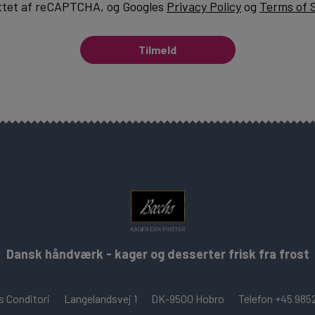
ttet af reCAPTCHA, og Googles
Privacy Policy
og
Terms of 
Tilmeld
Dansk håndværk - kager og desserter frisk fra frost
 Conditori
Langelandsvej 1
DK-9500 Hobro
Telefon +45 985