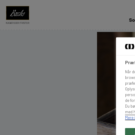
So
Præf
Når d
brows
præfe
Oplys
perso
de for
Du bø
med h
Mere 