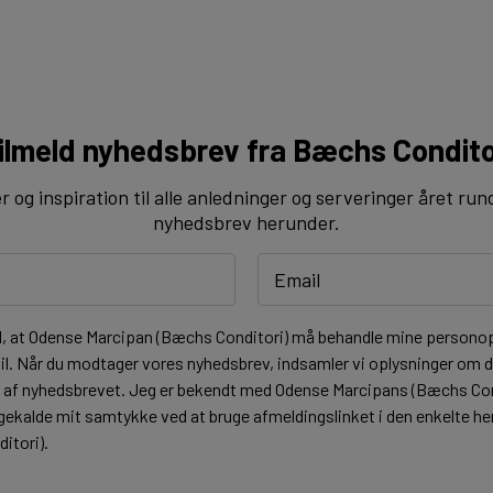
ilmeld nyhedsbrev fra Bæchs Condito
og inspiration til alle anledninger og serveringer året run
nyhedsbrev herunder.
l, at Odense Marcipan (Bæchs Conditori) må behandle mine personopl
l. Når du modtager vores nyhedsbrev, indsamler vi oplysninger om di
t af nyhedsbrevet. Jeg er bekendt med Odense Marcipans (Bæchs Co
lbagekalde mit samtykke ved at bruge afmeldingslinket i den enkelte 
itori).