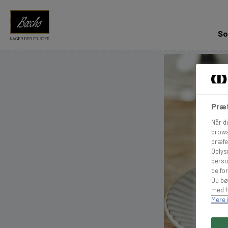
So
Præf
Når d
brows
præfe
Oplys
perso
de for
Du bø
med h
Mere 