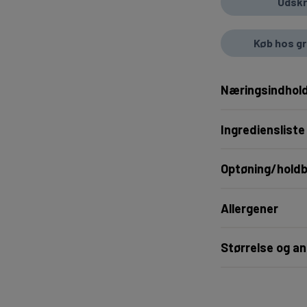
Udskr
Køb hos g
Næringsindhold
Ingrediensliste
Optøning/hold
Allergener
Størrelse og an