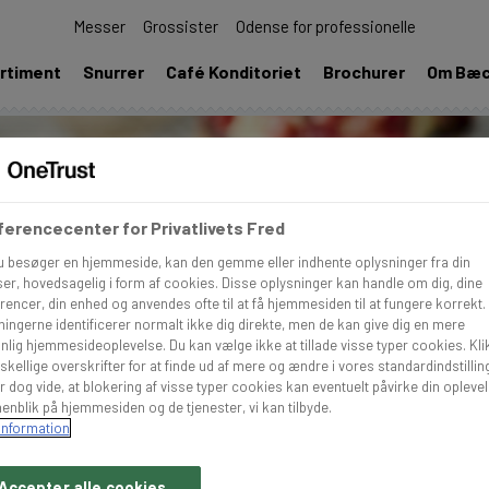
Messer
Grossister
Odense for professionelle
rtiment
Snurrer
Café Konditoriet
Brochurer
Om Bæ
erencecenter for Privatlivets Fred
u besøger en hjemmeside, kan den gemme eller indhente oplysninger fra din
er, hovedsagelig i form af cookies. Disse oplysninger kan handle om dig, dine
rencer, din enhed og anvendes ofte til at få hjemmesiden til at fungere korrekt.
ningerne identificerer normalt ikke dig direkte, men de kan give dig en mere
nlig hjemmesideoplevelse. Du kan vælge ikke at tillade visse typer cookies. Kli
skellige overskrifter for at finde ud af mere og ændre i vores standardindstillin
r dog vide, at blokering af visse typer cookies kan eventuelt påvirke din opleve
enblik på hjemmesiden og de tjenester, vi kan tilbyde.
information
Accepter alle cookies