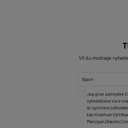
T
Vil du modtage nyheder 
Jeg giver samtykke ti
nyhedsbreve via e-mai
at optimere indholde
kan til enhver tid ti
Marcipan (Bæchs Cond