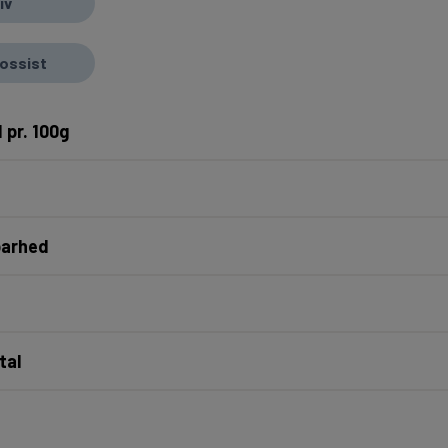
iv
rossist
 pr. 100g
barhed
tal