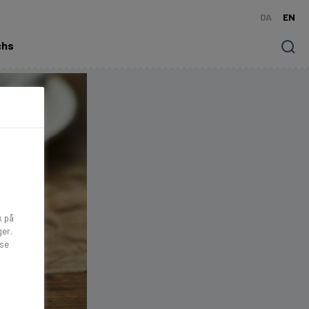
DA
EN
chs
Søg
k på
ger.
lse