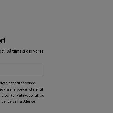
ri
dt? Så tilmeld dig vores
ysninger til at sende
g via analyseværktøjer til
nditori)
privatlivspolitik
og
henvendelse fra Odense