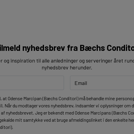
ilmeld nyhedsbrev fra Bæchs Condito
og inspiration til alle anledninger og serveringer året run
nyhedsbrev herunder.
l, at Odense Marcipan (Bæchs Conditori) må behandle mine personopl
l. Når du modtager vores nyhedsbrev, indsamler vi oplysninger om di
t af nyhedsbrevet. Jeg er bekendt med Odense Marcipans (Bæchs Co
lbagekalde mit samtykke ved at bruge afmeldingslinket i den enkelte 
itori).