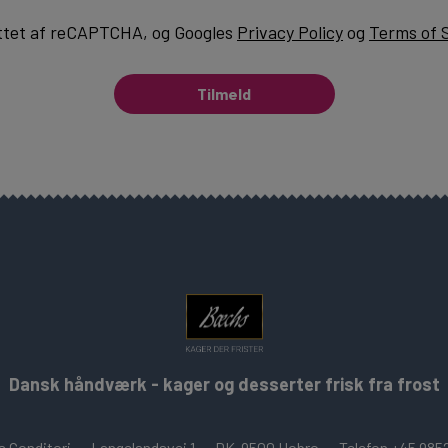
ttet af reCAPTCHA, og Googles
Privacy Policy
og
Terms of 
Tilmeld
Dansk håndværk - kager og desserter frisk fra frost
 Conditori
Langelandsvej 1
DK-9500 Hobro
Telefon +45 985