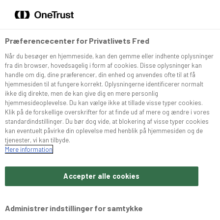
DA
EN
Menu
Søg
Præferencecenter for Privatlivets Fred
Når du besøger en hjemmeside, kan den gemme eller indhente oplysninger
Sortiment
fra din browser, hovedsagelig i form af cookies. Disse oplysninger kan
handle om dig, dine præferencer, din enhed og anvendes ofte til at få
hjemmesiden til at fungere korrekt. Oplysningerne identificerer normalt
Snurrer
ikke dig direkte, men de kan give dig en mere personlig
hjemmesideoplevelse. Du kan vælge ikke at tillade visse typer cookies.
Klik på de forskellige overskrifter for at finde ud af mere og ændre i vores
standardindstillinger. Du bør dog vide, at blokering af visse typer cookies
Café Konditoriet
kan eventuelt påvirke din oplevelse med henblik på hjemmesiden og de
tjenester, vi kan tilbyde.
Mere information
Brochurer
Accepter alle cookies
Om Bæchs
Administrer indstillinger for samtykke