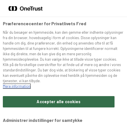
DA
EN
Menu
Søg
Præferencecenter for Privatlivets Fred
Når du besøger en hjemmeside, kan den gemme eller indhente oplysninger
Sortiment
fra din browser, hovedsagelig i form af cookies. Disse oplysninger kan
handle om dig, dine præferencer, din enhed og anvendes ofte til at få
hjemmesiden til at fungere korrekt. Oplysningerne identificerer normalt
Snurrer
ikke dig direkte, men de kan give dig en mere personlig
hjemmesideoplevelse. Du kan vælge ikke at tillade visse typer cookies.
Klik på de forskellige overskrifter for at finde ud af mere og ændre i vores
standardindstillinger. Du bør dog vide, at blokering af visse typer cookies
Café Konditoriet
kan eventuelt påvirke din oplevelse med henblik på hjemmesiden og de
tjenester, vi kan tilbyde.
Mere information
Brochurer
Accepter alle cookies
Om Bæchs
Administrer indstillinger for samtykke