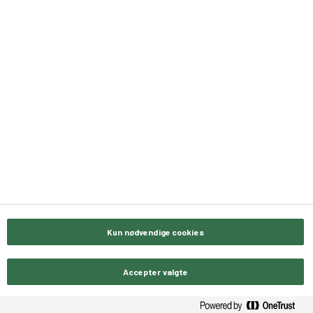
Dansk håndværk - kager og desserter frisk fra
frost
Bæchs Conditori
Langelandsvej 1
DK-9500 Hobro
Telefon +45 9852 4800
LinkedIn Bæchs Conditori
Kun nødvendige cookies
Accepter valgte
Kontakt os
Privatlivspolitik
Odense for professionelle