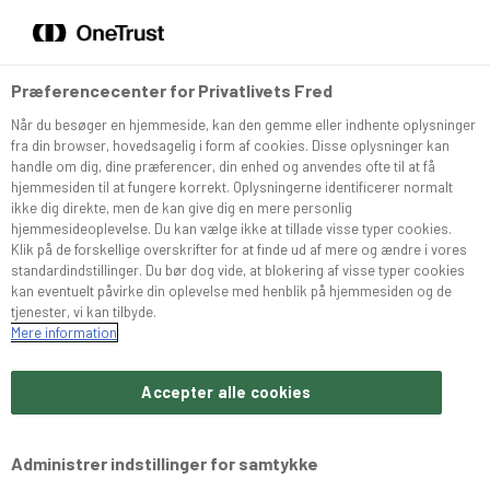
DA
EN
Menu
Søg
Præferencecenter for Privatlivets Fred
Når du besøger en hjemmeside, kan den gemme eller indhente oplysninger
Sortiment
fra din browser, hovedsagelig i form af cookies. Disse oplysninger kan
handle om dig, dine præferencer, din enhed og anvendes ofte til at få
hjemmesiden til at fungere korrekt. Oplysningerne identificerer normalt
Snurrer
ikke dig direkte, men de kan give dig en mere personlig
hjemmesideoplevelse. Du kan vælge ikke at tillade visse typer cookies.
Klik på de forskellige overskrifter for at finde ud af mere og ændre i vores
standardindstillinger. Du bør dog vide, at blokering af visse typer cookies
Café Konditoriet
kan eventuelt påvirke din oplevelse med henblik på hjemmesiden og de
tjenester, vi kan tilbyde.
Mere information
Brochurer
Accepter alle cookies
Om Bæchs
Administrer indstillinger for samtykke